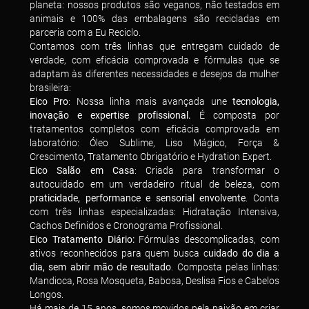
planeta: nossos produtos são veganos, não testados em
animais e 100% das embalagens são recicladas em
parceria com a Eu Reciclo.
Contamos com três linhas que entregam cuidado de
verdade, com eficácia comprovada e fórmulas que se
adaptam às diferentes necessidades e desejos da mulher
brasileira:
Eico Pro
: Nossa linha mais avançada une
tecnologia,
inovação e expertise profissional.
É composta por
tratamentos completos com eficácia comprovada em
laboratório: Óleo Sublime, Liso Mágico, Força &
Crescimento, Tratamento Obrigatório e Hydration Expert.
Eico Salão em Casa
: Criada para transformar o
autocuidado em um verdadeiro ritual de beleza, com
praticidade, performance e sensorial envolvente
. Conta
com três linhas especializadas: Hidratação Intensiva,
Cachos Definidos e Cronograma Profissional.
Eico Tratamento Diário:
Fórmulas descomplicadas, com
ativos reconhecidos para quem busca c
uidado do dia a
dia, sem abrir mão de resultado
. Composta pelas linhas:
Mandioca, Rosa Mosqueta, Babosa, Deslisa Fios e Cabelos
Longos.
Há mais de 15 anos, somos movidos pela paixão em criar