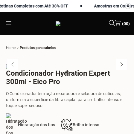
inas Completas com Até 38% OFF
Amostras em Compras 
X
X
(00)
Home
Produtos para cabelos
Condicionador Hydration Expert
300ml - Eico Pro
O Condicionador tem ação reparadora e seladora de cutículas,
uniformiza a superfície da fibra capilar para um brilho intenso e
toque super sedoso.
Hidratação dos fios
Brilho intenso