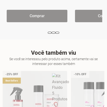
Comprar
Comp
Você também viu
Se você se interessou pelo produto acima, certamente vai se
interessar por esses também
-25% OFF
-10% OFF
Best Sellers