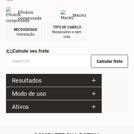
Eficácia
Maciez
comprovada
TIPO DE CABELO
NECESSIDADE
Ressecados e sem
Hidratação
vida
Calcule seu frete
Calcular frete
Resultados
Modo de uso
Ativos