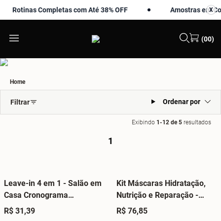
Rotinas Completas com Até 38% OFF
Amostras em Comp
X
X
(00)
Home
Ordenar por
Filtrar
Exibindo
1-12 de 5
resultados
1
Leave-in 4 em 1 - Salão em
Kit Máscaras Hidratação,
Casa Cronograma
Nutrição e Reparação -
Profissional
Cronograma Profissional
R$ 31,39
R$ 76,85