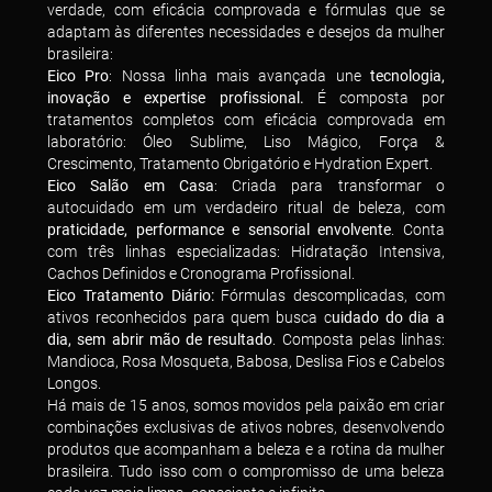
verdade, com eficácia comprovada e fórmulas que se
adaptam às diferentes necessidades e desejos da mulher
brasileira:
Eico Pro
: Nossa linha mais avançada une
tecnologia,
inovação e expertise profissional.
É composta por
tratamentos completos com eficácia comprovada em
laboratório: Óleo Sublime, Liso Mágico, Força &
Crescimento, Tratamento Obrigatório e Hydration Expert.
Eico Salão em Casa
: Criada para transformar o
autocuidado em um verdadeiro ritual de beleza, com
praticidade, performance e sensorial envolvente
. Conta
com três linhas especializadas: Hidratação Intensiva,
Cachos Definidos e Cronograma Profissional.
Eico Tratamento Diário:
Fórmulas descomplicadas, com
ativos reconhecidos para quem busca c
uidado do dia a
dia, sem abrir mão de resultado
. Composta pelas linhas:
Mandioca, Rosa Mosqueta, Babosa, Deslisa Fios e Cabelos
Longos.
Há mais de 15 anos, somos movidos pela paixão em criar
combinações exclusivas de ativos nobres, desenvolvendo
produtos que acompanham a beleza e a rotina da mulher
brasileira. Tudo isso com o compromisso de uma beleza