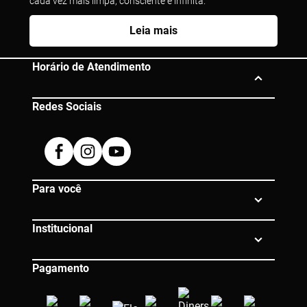
cada vez mais limpa, consciente e infinita.
Leia mais
Horário de Atendimento
Redes Sociais
Segunda à Sexta das 10h às 19h
Dúvidas? Entre em contato:
Facebook
Instagram
Youtube
0800 080 0609 |
atendimento@eico.com.br
Para você
Institucional
Pagamento