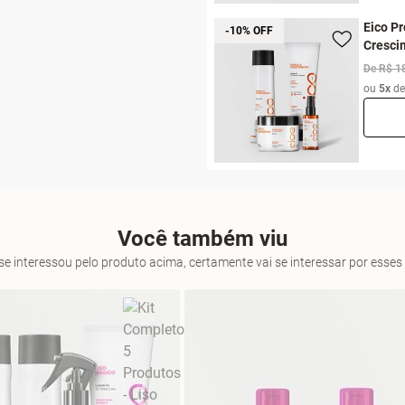
Eico Pr
-10% OFF
Cresci
De R$ 1
ou
5x
d
Você também viu
se interessou pelo produto acima, certamente vai se interessar por ess