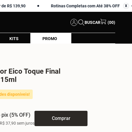
139,90
Rotinas Completas com Até 38% OFF
A
X
X
BUSCAR
(00)
KITS
PROMO
or Eico Toque Final
515ml
des disponíveis!
 pix (5% OFF)
Comprar
R$ 37,90 sem juros