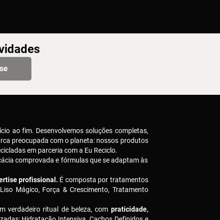
ovidades
-se
ício ao fim. Desenvolvemos soluções completas,
arca preocupada com o planeta: nossos produtos
icladas em parceria com a Eu Reciclo.
icácia comprovada e fórmulas que se adaptam às
rtise profissional.
É composta por tratamentos
 Liso Mágico, Força & Crescimento, Tratamento
m verdadeiro ritual de beleza, com
praticidade,
izadas: Hidratação Intensiva, Cachos Definidos e