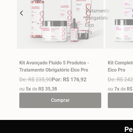
Kit Avançado Fluido 5 Produtos -
Kit Complet
Tratamento Obrigatório Eico Pro
Eico Pro
De: R$ 235,90
Por: R$ 176,92
De: R$ 242
ou
5x
de
R$ 35,38
ou
7x
de
R$
Comprar
Pe