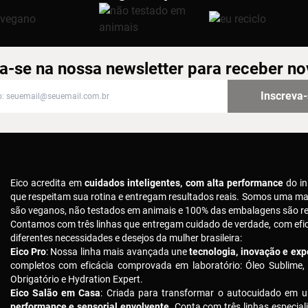
a-se na nossa newsletter para receber n
-se na nossa newsletter para receber novidades
Inscreva
Eico acredita em
cuidados inteligentes, com alta performance
do in
que respeitam sua rotina e entregam resultados reais. Somos uma m
são veganos, não testados em animais e 100% das embalagens são rec
Contamos com três linhas que entregam cuidado de verdade, com ef
diferentes necessidades e desejos da mulher brasileira:
Eico Pro
: Nossa linha mais avançada une
tecnologia, inovação e expe
completos com eficácia comprovada em laboratório: Óleo Sublime,
Obrigatório e Hydration Expert.
Eico Salão em Casa
: Criada para transformar o autocuidado em u
performance e sensorial envolvente
. Conta com três linhas especial