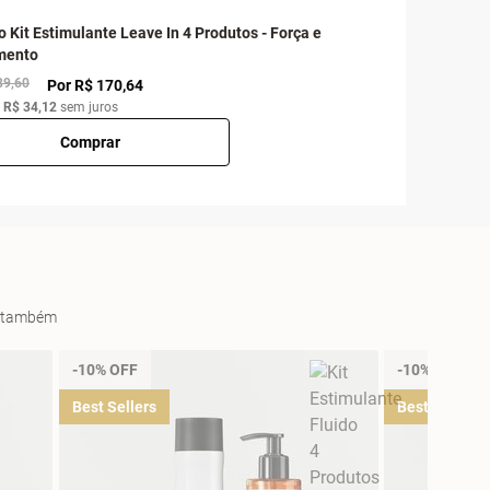
o Kit Estimulante Leave In 4 Produtos - Força e
mento
89,60
Por R$ 170,64
e
R$ 34,12
sem juros
Comprar
es também
-10% OFF
-10% OFF
Best Sellers
Best Sellers