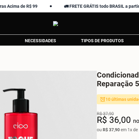
a de R$ 99
🚛 FRETE GRÁTIS todo BRASIL a partir de R$ 
NECESSIDADES
TIPOS DE PRODUTOS
Condicionad
Reparação 
10 últimas unida
R$ 37,90
R$ 36,00
no
ou
R$ 37,90
em 1x de 