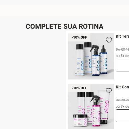
COMPLETE SUA ROTINA
Kit Ter
-10% OFF
De R$ 1
ou
5x
d
Kit Com
-10% OFF
De R$ 2
ou
7x
d