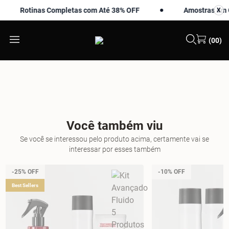
Rotinas Completas com Até 38% OFF
Amostras em Co
X
X
(00)
Você também viu
Se você se interessou pelo produto acima, certamente vai se
interessar por esses também
-25% OFF
-10% OFF
Best Sellers