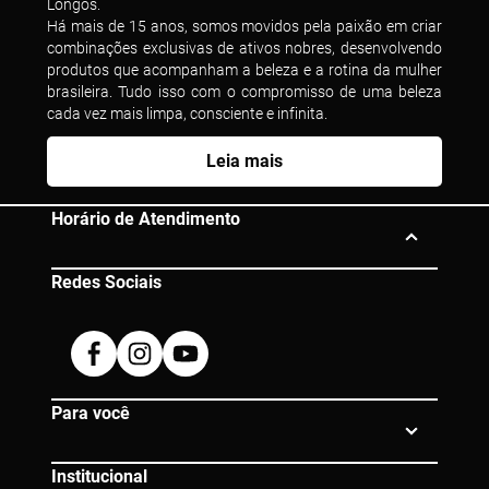
Longos.
Há mais de 15 anos, somos movidos pela paixão em criar
combinações exclusivas de ativos nobres, desenvolvendo
produtos que acompanham a beleza e a rotina da mulher
brasileira. Tudo isso com o compromisso de uma beleza
cada vez mais limpa, consciente e infinita.
Leia mais
Horário de Atendimento
Redes Sociais
Segunda à Sexta das 10h às 19h
Dúvidas? Entre em contato:
Facebook
Instagram
Youtube
0800 080 0609 |
atendimento@eico.com.br
Para você
Institucional