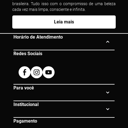
brasileira. Tudo isso com o compromisso de uma beleza
cada vez mais limpa, consciente e infinita.
Leia mais
Horário de Atendimento
Redes Sociais
Segunda à Sexta das 10h às 19h
Dúvidas? Entre em contato:
Facebook
Instagram
Youtube
0800 080 0609 |
atendimento@eico.com.br
Para você
Institucional
Pagamento