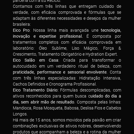
parceria com a Eu Reciclo.
Contamos com três linhas que entregam cuidado de
verdade, com eficácia comprovada e fórmulas que se
adaptam às diferentes necessidades e desejos da mulher
brasileira:
Eico Pro
: Nossa linha mais avançada une
tecnologia,
inovação e expertise profissional.
É composta por
tratamentos completos com eficácia comprovada em
laboratório: Óleo Sublime, Liso Mágico, Força &
Crescimento, Tratamento Obrigatório e Hydration Expert.
Eico Salão em Casa
: Criada para transformar o
autocuidado em um verdadeiro ritual de beleza, com
praticidade, performance e sensorial envolvente
. Conta
com três linhas especializadas: Hidratação Intensiva,
Cachos Definidos e Cronograma Profissional.
Eico Tratamento Diário:
Fórmulas descomplicadas, com
ativos reconhecidos para quem busca c
uidado do dia a
dia, sem abrir mão de resultado
. Composta pelas linhas:
Mandioca, Rosa Mosqueta, Babosa, Deslisa Fios e Cabelos
Longos.
Há mais de 15 anos, somos movidos pela paixão em criar
combinações exclusivas de ativos nobres, desenvolvendo
produtos que acompanham a beleza e a rotina da mulher