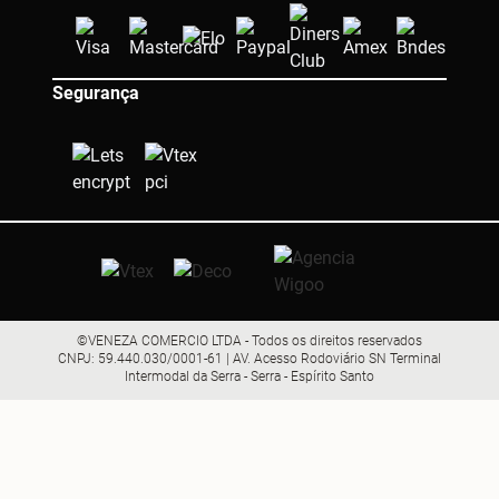
Segurança
©VENEZA COMERCIO LTDA - Todos os direitos reservados
CNPJ: 59.440.030/0001-61 | AV. Acesso Rodoviário SN Terminal
Intermodal da Serra - Serra - Espírito Santo
R$ 31,90
Comprar
ou R$ 30,30 no pix (5% OFF)