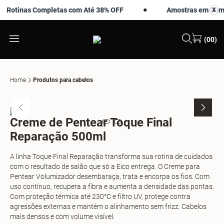
otinas Completas com Até 38% OFF
Amostras em Compra
X
X
(00)
Home
Produtos para cabelos
Creme de Pentear Toque Final
Reparação 500ml
A linha Toque Final Reparação transforma sua rotina de cuidados
com o resultado de salão que só a Eico entrega. O Creme para
Pentear Volumizador desembaraça, trata e encorpa os fios. Com
uso contínuo, recupera a fibra e aumenta a densidade das pontas.
Com proteção térmica até 230°C e filtro UV, protege contra
agressões externas e mantém o alinhamento sem frizz. Cabelos
mais densos e com volume visível.