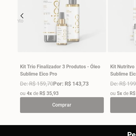
Kit Trio Finalizador 3 Produtos - Óleo
Kit Nutritvo
Sublime Eico Pro
Sublime Eic
De: R$ 159,70
Por: R$ 143,73
De: R$ 199
ou
4x
de
R$ 35,93
ou
5x
de
R$
Comprar
Pe