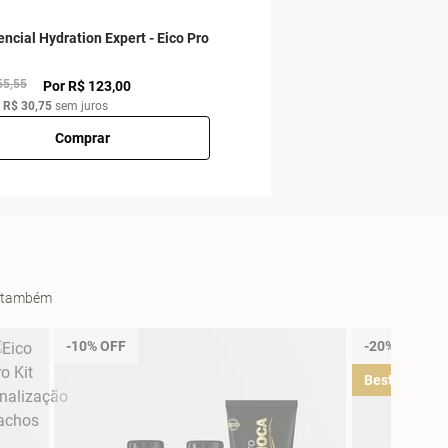
encial Hydration Expert - Eico Pro
55,55
Por R$ 123,00
e
R$ 30,75
sem juros
Comprar
es também
-10% OFF
-20% OFF
Best Sellers