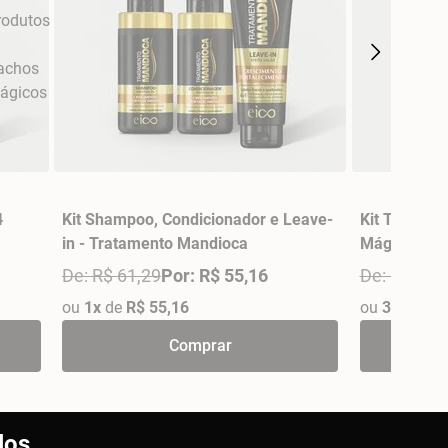
4
Kit Shampoo, Condicionador e Leave-
Kit Trio Flu
in - Tratamento Mandioca
Mágico Eico
De: R$ 61,29
Por: R$ 55,16
De: R$ 133
ou
1x
de
R$ 55,16
ou
3x
de
R$ 
Comprar
los