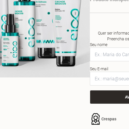
Quer ser informad
Preencha os
Seu nome
Seu E-mail
A
Crespas