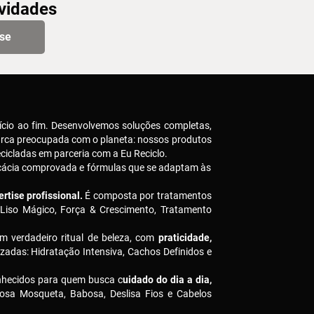
ovidades
-se
ício ao fim. Desenvolvemos soluções completas,
arca preocupada com o planeta: nossos produtos
icladas em parceria com a Eu Reciclo.
icácia comprovada e fórmulas que se adaptam às
rtise profissional.
É composta por tratamentos
 Liso Mágico, Força & Crescimento, Tratamento
m verdadeiro ritual de beleza, com
praticidade,
izadas: Hidratação Intensiva, Cachos Definidos e
nhecidos para quem busca c
uidado do dia a dia,
osa Mosqueta, Babosa, Deslisa Fios e Cabelos