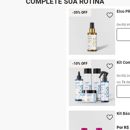
COMPLETE SUA ROTINA
Eico P
-35% OFF
De R$ 6
Kit Com
-10% OFF
De R$ 2
ou
7x
d
Kit Bás
Por R$