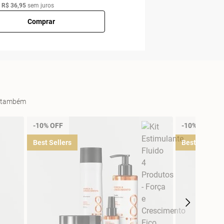
e
R$ 36,95
sem juros
Comprar
es também
-10% OFF
-10% OFF
Best Sellers
Best Sellers