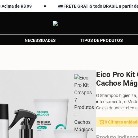
e R$ 99
🚛 FRETE GRÁTIS todo BRASIL a partir de R$ 139,
NECESSIDADES
TIPOS DE PRODUTOS
Eico Pro Kit
Cachos Mág
O Shampoo higieniza, 
intensamente, o Modela
Geleia define e retém a
9 últimas unidad
Produto indispon