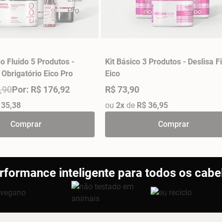
o Fluido 5 Produtos -
Kit Básico 3 Produtos - Deslisa F
Obrigatório Eico Pro
Eico
,90
Por: R$ 176,92
R$ 73,90
 35,38
ou
2x
de
R$ 36,95
Comprar
Comprar
rformance inteligente para todos os cabe