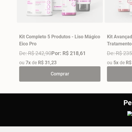
Kit Completo 5 Produtos - Liso Mágico
Kit Avançad
Eico Pro
Tratamento 
De: R$ 242,90
Por: R$ 218,61
De: R$ 235
ou
7x
de
R$ 31,23
ou
5x
de
R$
Comprar
Pe