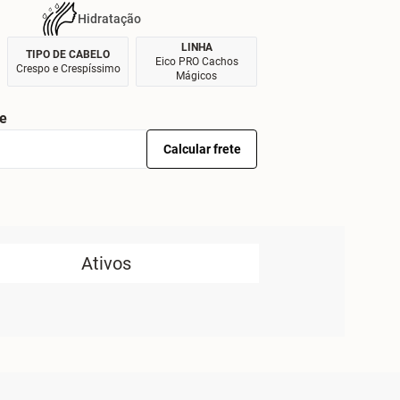
Hidratação
LINHA
TIPO DE CABELO
Eico PRO Cachos
Crespo e Crespíssimo
Mágicos
te
Calcular frete
Ativos