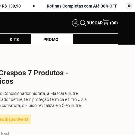
90
Rotinas Completas com Até 38% OFF
Amos
X
X
BUSCAR
(00)
KITS
PROMO
 Crespos 7 Produtos -
icos
o Condicionador hidrata, a Máscara nutre
dor define, tem proteção térmica e filtro UV, a
 curvatura, o Fluido revitaliza e o Óleo nutre.
es disponíveis!
ível