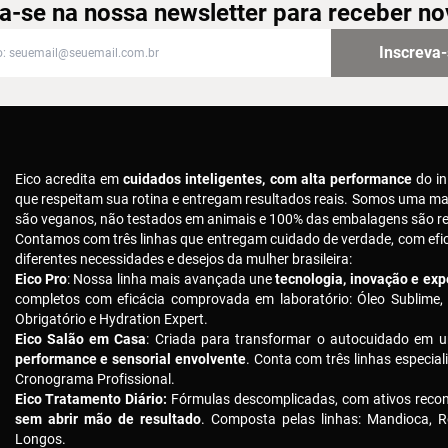
a-se na nossa newsletter para receber n
-se na nossa newsletter para receber novidades
Inscreva
Eico acredita em
cuidados inteligentes, com alta performance
do in
que respeitam sua rotina e entregam resultados reais. Somos uma m
são veganos, não testados em animais e 100% das embalagens são rec
Contamos com três linhas que entregam cuidado de verdade, com ef
diferentes necessidades e desejos da mulher brasileira:
Eico Pro
: Nossa linha mais avançada une
tecnologia, inovação e expe
completos com eficácia comprovada em laboratório: Óleo Sublime,
Obrigatório e Hydration Expert.
Eico Salão em Casa
: Criada para transformar o autocuidado em u
performance e sensorial envolvente
. Conta com três linhas especial
Cronograma Profissional.
Eico Tratamento Diário:
Fórmulas descomplicadas, com ativos reco
sem abrir mão de resultado
. Composta pelas linhas: Mandioca, R
Longos.