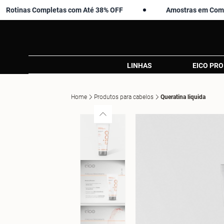
as Completas com Até 38% OFF
Amostras em Compras Aci
LINHAS
EICO PRO
Home
Produtos para cabelos
Queratina liquida