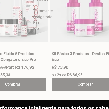
o Fluido 5 Produtos -
Kit Básico 3 Produtos - Deslisa F
Obrigatório Eico Pro
Eico
,90
Por: R$ 176,92
R$ 73,90
 35,38
ou
2x
de
R$ 36,95
Comprar
Comprar
rformance inteligente para todos os cabe