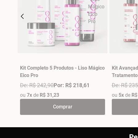
Kit Completo 5 Produtos - Liso Mágico
Kit Avançad
Eico Pro
Tratamento 
De: R$ 242,90
Por: R$ 218,61
De: R$ 235
ou
7x
de
R$ 31,23
ou
5x
de
R$
Comprar
Pe