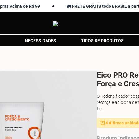
ma de R$ 99
🚛 FRETE GRÁTIS todo BRASIL a partir de R$
NECESSIDADES
TIPOS DE PRODUTOS
Eico PRO Red
Força e Cre
O Redensificador poss
reforça e adiciona de
fio.
4 últimas unidad
Produto indispon