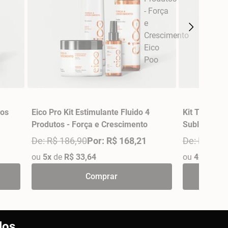
ios
Eico Pro Kit Estimulante Fluido 4
Kit Trio Fin
Produtos - Força e Crescimento
Sublime Eic
De: R$ 186,90
Por: R$ 168,21
De: R$ 159
ou
5x
de
R$ 33,64
ou
4x
de
R$ 
Comprar
los