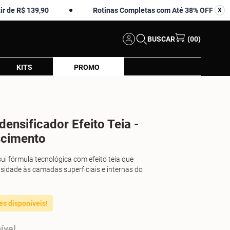
 139,90
Rotinas Completas com Até 38% OFF
X
X
BUSCAR
(00)
KITS
PROMO
ensificador Efeito Teia -
scimento
ui fórmula tecnológica com efeito teia que
nsidade às camadas superficiais e internas do
es disponíveis!
ível