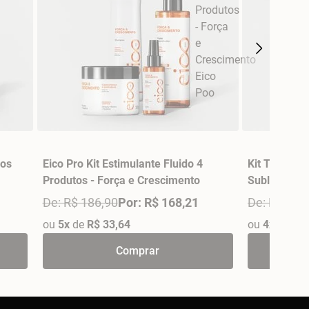
ios
Eico Pro Kit Estimulante Fluido 4
Kit Trio Fin
Produtos - Força e Crescimento
Sublime Eic
De: R$ 186,90
Por: R$ 168,21
De: R$ 159
ou
5x
de
R$ 33,64
ou
4x
de
R$ 
Comprar