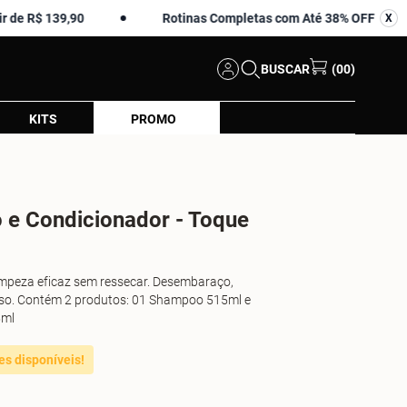
139,90
Rotinas Completas com Até 38% OFF
X
X
BUSCAR
(00)
KITS
PROMO
 e Condicionador - Toque
impeza eficaz sem ressecar. Desembaraço,
oso. Contém 2 produtos: 01 Shampoo 515ml e
5ml
es disponíveis!