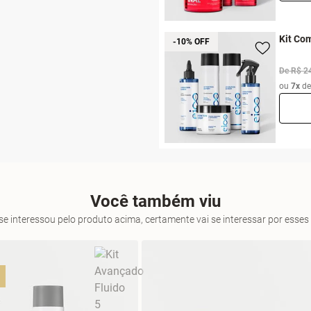
Kit Com
-10% OFF
De R$ 2
ou
7x
d
Você também viu
se interessou pelo produto acima, certamente vai se interessar por ess