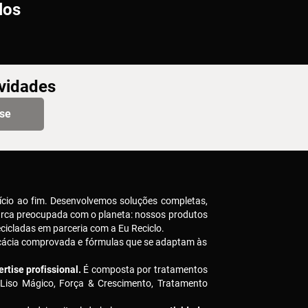
los
ovidades
-se
ício ao fim. Desenvolvemos soluções completas,
arca preocupada com o planeta: nossos produtos
icladas em parceria com a Eu Reciclo.
icácia comprovada e fórmulas que se adaptam às
rtise profissional.
É composta por tratamentos
 Liso Mágico, Força & Crescimento, Tratamento