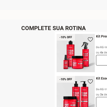
COMPLETE SUA ROTINA
Kit Pr
-10% OFF
De R$ 1
ou
4x
d
Kit Ess
-10% OFF
De R$ 1
ou
3x
d