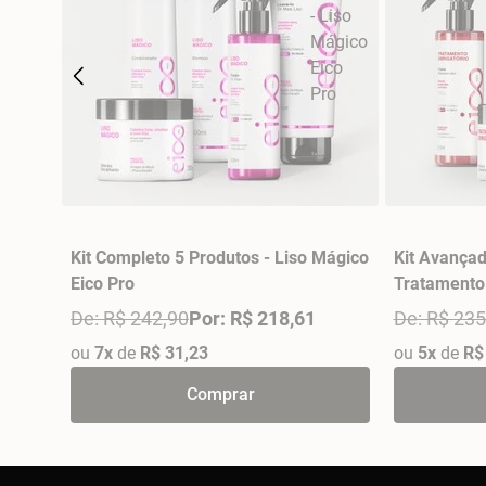
Kit Completo 5 Produtos - Liso Mágico
Kit Avançad
Eico Pro
Tratamento 
De: R$ 242,90
Por: R$ 218,61
De: R$ 235
ou
7x
de
R$ 31,23
ou
5x
de
R$
Comprar