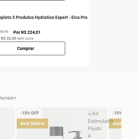
pleto 5 Produtos Hydration Expert - Eico Pro
48,90
Por R$ 224,01
e
R$ 32,00
sem juros
Comprar
es também
-10% OFF
-10% OFF
Best Sellers
Best Sellers