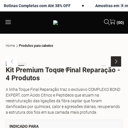
otinas Completas com Até 38% OFF
Amostras em Compra
X
X
(00)
Home
Produtos para cabelos
-10% OFF
-
Kit Premium Toque Final Reparação -
4 Produtos
A linha Toque Final Reparação traz o exclusivo COMPLEXO BOND
EXPERT, com Ácido Cítrico e Peptídeos que atuam na
reestruturação das ligações da fibra capilar que foram
danificadas por químicas, calor e agressões diárias, recuperando
a estrutura dos fios em sua camada mais profunda.
INDICADO PARA