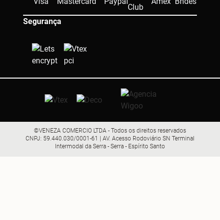
Segurança
©VENEZA COMERCIO LTDA - Todos os direitos reservados
CNPJ: 59.440.030/0001-61 | AV. Acesso Rodoviário SN Terminal
Intermodal da Serra - Serra - Espírito Santo
R$ 165,12
R$ 148,61
Comprar
ou R$ 141,18 no pix (5% OFF)
ou
4x
de
R$ 37,15
sem juros
8 últimas unidades disponíveis!