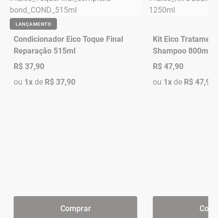
LANÇAMENTO
Condicionador Eico Toque Final
Kit Eico Tratament
Reparação 515ml
Shampoo 800ml + 
450ml (2 Produtos
R$ 37,90
R$ 47,90
ou
1x
de
R$ 37,90
ou
1x
de
R$ 47,90
Comprar
Comp