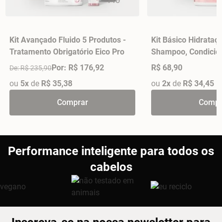
Kit Avançado Fluido 5 Produtos -
Kit Básico Hidrataç
Tratamento Obrigatório Eico Pro
Shampoo, Condicio
Máscara 270gr - S
Por: R$ 176,92
R$ 68,90
De: R$ 235,90
ou
5x
de
R$ 35,38
ou
2x
de
R$ 34,45
Comprar
Compr
Performance inteligente para todos os
cabelos