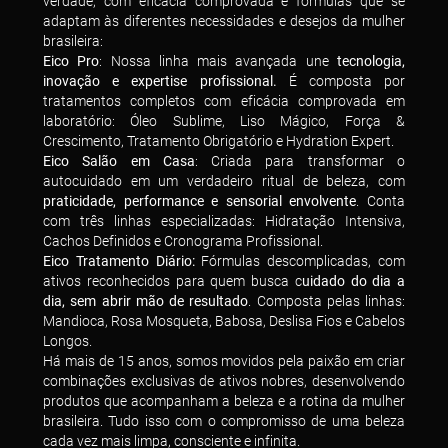
verdade, com eficácia comprovada e fórmulas que se
adaptam às diferentes necessidades e desejos da mulher
brasileira:
Eico Pro
: Nossa linha mais avançada une
tecnologia,
inovação e expertise profissional.
É composta por
tratamentos completos com eficácia comprovada em
laboratório: Óleo Sublime, Liso Mágico, Força &
Crescimento, Tratamento Obrigatório e Hydration Expert.
Eico Salão em Casa
: Criada para transformar o
autocuidado em um verdadeiro ritual de beleza, com
praticidade, performance e sensorial envolvente
. Conta
com três linhas especializadas: Hidratação Intensiva,
Cachos Definidos e Cronograma Profissional.
Eico Tratamento Diário:
Fórmulas descomplicadas, com
ativos reconhecidos para quem busca c
uidado do dia a
dia, sem abrir mão de resultado
. Composta pelas linhas:
Mandioca, Rosa Mosqueta, Babosa, Deslisa Fios e Cabelos
Longos.
Há mais de 15 anos, somos movidos pela paixão em criar
combinações exclusivas de ativos nobres, desenvolvendo
produtos que acompanham a beleza e a rotina da mulher
brasileira. Tudo isso com o compromisso de uma beleza
cada vez mais limpa, consciente e infinita.