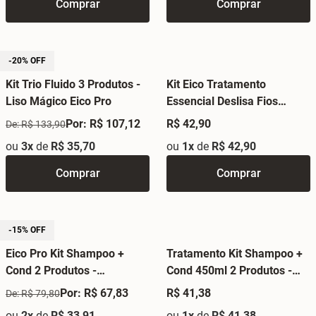
Comprar
Comprar
-20% OFF
Kit Trio Fluido 3 Produtos -
Kit Eico Tratamento
Liso Mágico Eico Pro
Essencial Deslisa Fios
Shampoo + Condicionador
Por: R$ 107,12
R$ 42,90
De: R$ 133,90
450ml
ou
3x
de
R$ 35,70
ou
1x
de
R$ 42,90
Comprar
Comprar
-15% OFF
Eico Pro Kit Shampoo +
Tratamento Kit Shampoo +
Cond 2 Produtos -
Cond 450ml 2 Produtos -
Tratamento Obrigatório
Babosa
Por: R$ 67,83
R$ 41,38
De: R$ 79,80
ou
2x
de
R$ 33,91
ou
1x
de
R$ 41,38