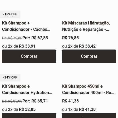
-15% OFF
Kit Shampoo +
Kit Máscaras Hidratação,
Condicionador - Cachos
Nutrição e Reparação -
Mágicos Eico Pro
Cronograma Profissional
Por: R$ 67,83
R$ 76,85
De: R$ 79,80
ou
2x
de
R$ 33,91
ou
2x
de
R$ 38,42
Comprar
Comprar
-24% OFF
Kit Shampoo e
Kit Shampoo 450ml e
Condicionador Hydration
Condicionador 400ml - Rosa
Expert 300ml - Eico Pro
Mosqueta
Por: R$ 65,71
R$ 41,38
De: R$ 85,90
ou
2x
de
R$ 32,85
ou
1x
de
R$ 41,38