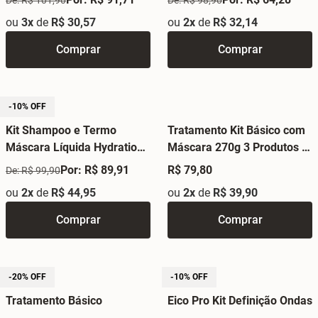
ou
3x
de
R$ 30,57
ou
2x
de
R$ 32,14
Comprar
Comprar
-10% OFF
Kit Shampoo e Termo
Tratamento Kit Básico com
Máscara Líquida Hydration
Máscara 270g 3 Produtos -
Expert - Eico Pro
Babosa
Por: R$ 89,91
R$ 79,80
De: R$ 99,90
ou
2x
de
R$ 44,95
ou
2x
de
R$ 39,90
Comprar
Comprar
-20% OFF
-10% OFF
Tratamento Básico
Eico Pro Kit Definição Ondas
Mandioca - Shampoo e
2 Produtos - Cachos