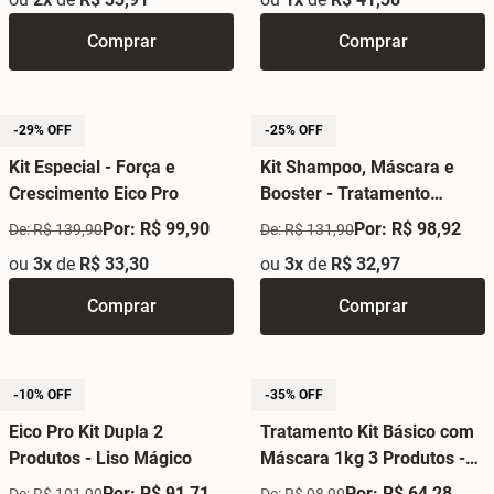
Comprar
Comprar
-29% OFF
-25% OFF
Kit Especial - Força e
Kit Shampoo, Máscara e
Crescimento Eico Pro
Booster - Tratamento
Obrigatório
Por: R$ 99,90
Por: R$ 98,92
De: R$ 139,90
De: R$ 131,90
ou
3x
de
R$ 33,30
ou
3x
de
R$ 32,97
Comprar
Comprar
-10% OFF
-35% OFF
Eico Pro Kit Dupla 2
Tratamento Kit Básico com
Produtos - Liso Mágico
Máscara 1kg 3 Produtos -
Babosa
Por: R$ 91,71
Por: R$ 64,28
De: R$ 101,90
De: R$ 98,90