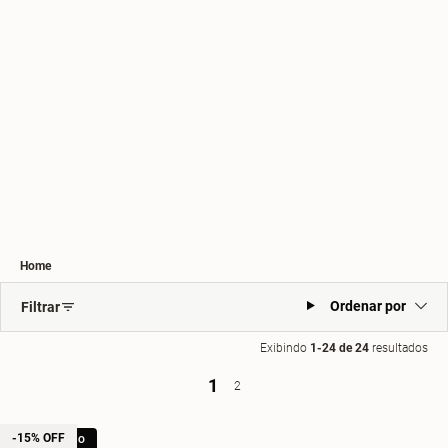
Home
Ordenar por
Filtrar
Exibindo
1-24 de 24
resultados
1
2
-15% OFF
LANÇAMENTO