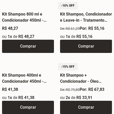
-10% OFF
Kit Shampoo 800 ml e
Kit Shampoo, Condicionador
Condicionador 450ml -
e Leave-in - Tratamento
Salão em Casa Cachos
Mandioca
R$ 48,27
Por: R$ 55,16
De: R$ 61,29
Definidos
ou
1x
de
R$ 48,27
ou
1x
de
R$ 55,16
Comprar
Comprar
-15% OFF
Kit Shampoo 400ml e
Kit Shampoo +
Condicionador 450ml -
Condicionador - Óleo
Tratamento Mandioca
Sublime Eico Pro
R$ 41,38
Por: R$ 67,83
De: R$ 79,80
ou
1x
de
R$ 41,38
ou
2x
de
R$ 33,91
Comprar
Comprar