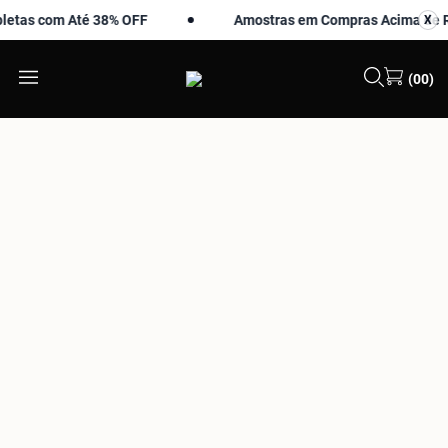
 com Até 38% OFF
Amostras em Compras Acima de R$ 99
X
X
(00)