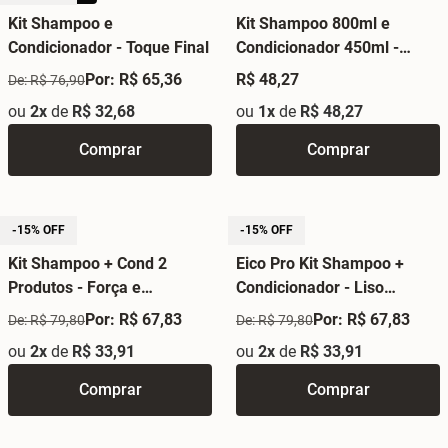
Kit Shampoo e
Kit Shampoo 800ml e
Condicionador - Toque Final
Condicionador 450ml -
Salão em Casa Hidratação
Por: R$ 65,36
R$ 48,27
De: R$ 76,90
Intensiva
ou
2x
de
R$ 32,68
ou
1x
de
R$ 48,27
Comprar
Comprar
-15% OFF
-15% OFF
Kit Shampoo + Cond 2
Eico Pro Kit Shampoo +
Produtos - Força e
Condicionador - Liso
Crescimento Eico Pro
Mágico
Por: R$ 67,83
Por: R$ 67,83
De: R$ 79,80
De: R$ 79,80
ou
2x
de
R$ 33,91
ou
2x
de
R$ 33,91
Comprar
Comprar