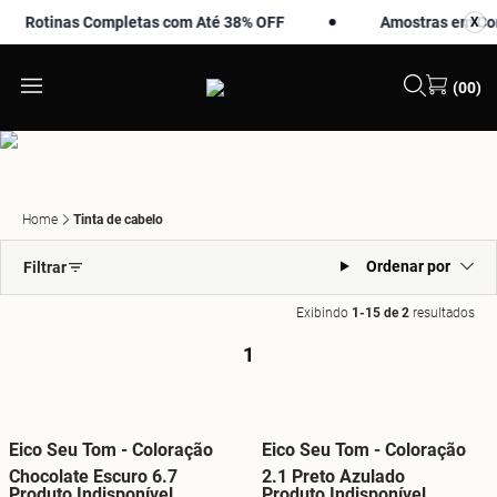
Rotinas Completas com Até 38% OFF
Amostras em Comp
X
X
(00)
Home
Tinta de cabelo
Ordenar por
Filtrar
Exibindo
1-15 de 2
resultados
1
Eico Seu Tom - Coloração
Eico Seu Tom - Coloração
Chocolate Escuro 6.7
2.1 Preto Azulado
Produto Indisponível
Produto Indisponível