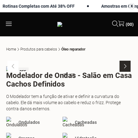
otinas Completas com Até 38% OFF
Amostras em Compras
X
X
(00)
Home
Produtos para cabelos
Óleo reparador
-14% OFF
-
Modelador de Ondas - Salão em Casa
Cachos Definidos
O Modelador tem a função de ativar e definir a curvatura do
cabelo. Ele dá mais volume ao cabelo e reduz o frizz. Protege
contra danos externos.
Ondulados
Cacheadas