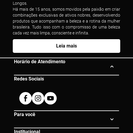
Longos.
Há mais de 15 anos, somos movidos pela paixão em criar
combinações exclusivas de ativos nobres, desenvolvendo
produtos que acompanham a beleza e a rotina da mulher
brasileira. Tudo isso com o compromisso de uma beleza
cada vez mais limpa, consciente e infinita.
Leia mais
Horário de Atendimento
Redes Sociais
Segunda à Sexta das 10h às 19h
Dúvidas? Entre em contato:
Facebook
Instagram
Youtube
0800 080 0609 |
atendimento@eico.com.br
Para você
Institucional