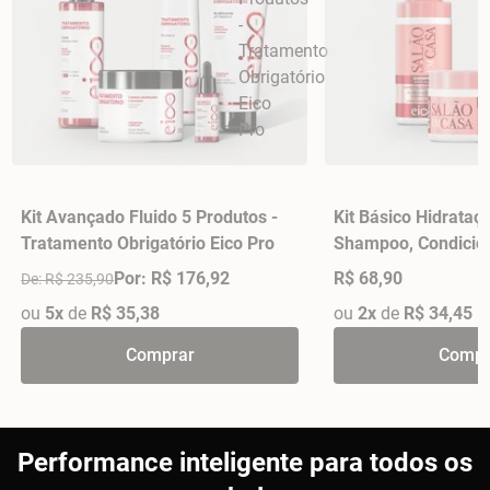
Kit Avançado Fluido 5 Produtos -
Kit Básico Hidrataç
Tratamento Obrigatório Eico Pro
Shampoo, Condicio
Máscara 270gr - S
Por: R$ 176,92
R$ 68,90
De: R$ 235,90
ou
5x
de
R$ 35,38
ou
2x
de
R$ 34,45
Comprar
Compr
Performance inteligente para todos os