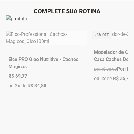
COMPLETE SUA ROTINA
-3% OFF
Modelador de Cre
Eico PRO Óleo Nutritivo - Cachos
Casa Cachos Defin
Mágicos
Por: R$
De: R$ 36,90
R$ 69,77
ou
1x
de
R$ 35,90
ou
2x
de
R$ 34,88