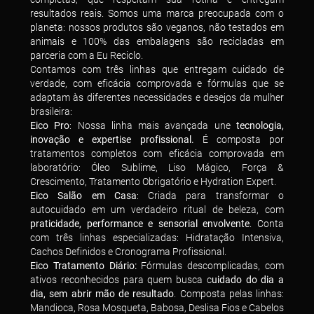
resultados reais. Somos uma marca preocupada com o
planeta: nossos produtos são veganos, não testados em
animais e 100% das embalagens são recicladas em
parceria com a Eu Reciclo.
Contamos com três linhas que entregam cuidado de
verdade, com eficácia comprovada e fórmulas que se
adaptam às diferentes necessidades e desejos da mulher
brasileira:
Eico Pro
: Nossa linha mais avançada une
tecnologia,
inovação e expertise profissional.
É composta por
tratamentos completos com eficácia comprovada em
laboratório: Óleo Sublime, Liso Mágico, Força &
Crescimento, Tratamento Obrigatório e Hydration Expert.
Eico Salão em Casa
: Criada para transformar o
autocuidado em um verdadeiro ritual de beleza, com
praticidade, performance e sensorial envolvente
. Conta
com três linhas especializadas: Hidratação Intensiva,
Cachos Definidos e Cronograma Profissional.
Eico Tratamento Diário:
Fórmulas descomplicadas, com
ativos reconhecidos para quem busca c
uidado do dia a
dia, sem abrir mão de resultado
. Composta pelas linhas:
Mandioca, Rosa Mosqueta, Babosa, Deslisa Fios e Cabelos