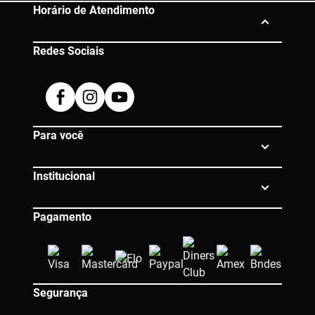
Horário de Atendimento
Redes Sociais
Segunda à Sexta das 10h às 19h
Dúvidas? Entre em contato:
Facebook
Instagram
Youtube
0800 080 0609 |
atendimento@eico.com.br
Para você
Institucional
Pagamento
Segurança