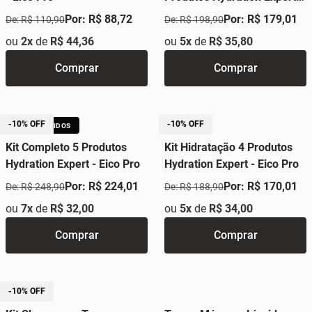
Eico Pro
Por: R$ 88,72
Por: R$ 179,01
De: R$ 110,90
De: R$ 198,90
ou
2x
de
R$ 44,36
ou
5x
de
R$ 35,80
Comprar
Comprar
-10% OFF
-10% OFF
+5 MIL VENDIDOS
Kit Completo 5 Produtos
Kit Hidratação 4 Produtos
Hydration Expert - Eico Pro
Hydration Expert - Eico Pro
Por: R$ 224,01
Por: R$ 170,01
De: R$ 248,90
De: R$ 188,90
ou
7x
de
R$ 32,00
ou
5x
de
R$ 34,00
Comprar
Comprar
-10% OFF