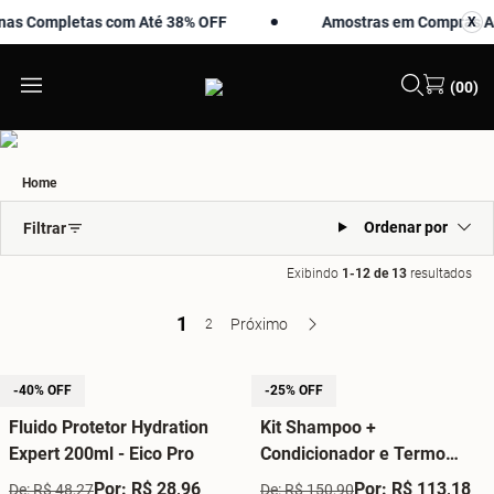
Completas com Até 38% OFF
Amostras em Compras Acima
X
X
(00)
Home
Ordenar por
Filtrar
Exibindo
1-12 de 13
resultados
1
Próximo
2
-40% OFF
-25% OFF
Fluido Protetor Hydration
Kit Shampoo +
Expert 200ml - Eico Pro
Condicionador e Termo
Máscara Líquida Hydration
Por: R$ 28,96
Por: R$ 113,18
De: R$ 48,27
De: R$ 150,90