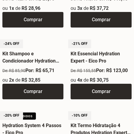
Expert - Eico Pro
ou
1x
de
R$ 28,96
ou
3x
de
R$ 37,72
Comprar
Comprar
-24% OFF
-21% OFF
Kit Shampoo e
Kit Essencial Hydration
Condicionador Hydration
Expert - Eico Pro
Expert 300ml - Eico Pro
Por: R$ 65,71
Por: R$ 123,00
De: R$ 85,90
De: R$ 155,55
ou
2x
de
R$ 32,85
ou
4x
de
R$ 30,75
Comprar
Comprar
-20% OFF
-10% OFF
+15 MIL VENDIDOS
Hydration System 4 Passos
Kit Termo Hidratação 4
- Eico Pro
Produtos Hydration Expert -