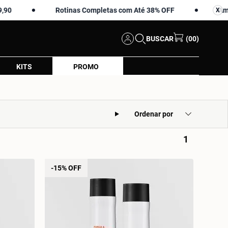
Rotinas Completas com Até 38% OFF
Amostras em 
X
X
BUSCAR
(00)
KITS
PROMO
Ordenar por
1
-15% OFF