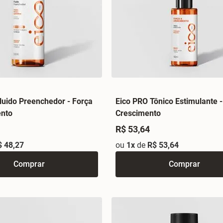
luido Preenchedor - Força
Eico PRO Tônico Estimulante -
ento
Crescimento
R$ 53,64
$ 48,27
ou
1x
de
R$ 53,64
Comprar
Comprar