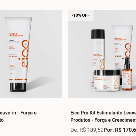
-10% OFF
eave-in - Força e
Eico Pro Kit Estimulante Leave
to
Produtos - Força e Crescimen
De: R$ 189,60
Por: R$ 170,