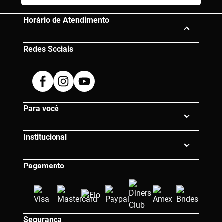
Horário de Atendimento
Redes Sociais
Segunda à Sexta das 10h às 19h
Dúvidas? Entre em contato:
Facebook
Instagram
Youtube
0800 080 0609 |
atendimento@eico.com.br
Para você
Institucional
Pagamento
Segurança