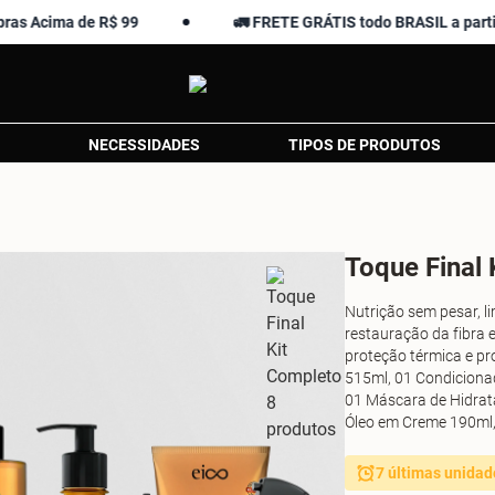
a de R$ 99
🚛 FRETE GRÁTIS todo BRASIL a partir de R$ 
NECESSIDADES
TIPOS DE PRODUTOS
Toque Final 
Nutrição sem pesar, li
restauração da fibra e
proteção térmica e p
515ml, 01 Condiciona
01 Máscara de Hidrat
Óleo em Creme 190ml,
7 últimas unidad