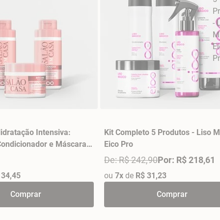
Hidratação Intensiva:
Kit Completo 5 Produtos - Liso 
ondicionador e Máscara
Eico Pro
lão em Casa
De: R$ 242,90
Por: R$ 218,61
 34,45
ou
7x
de
R$ 31,23
Comprar
Comprar