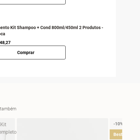
ento Kit Shampoo + Cond 800ml/450ml 2 Produtos -
oca
 48,27
Comprar
es também
-10% OFF
Best Sellers