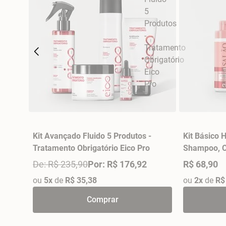
Kit Avançado Fluido 5 Produtos -
Kit Básico 
Tratamento Obrigatório Eico Pro
Shampoo, C
270gr - Sa
De: R$ 235,90
Por: R$ 176,92
R$ 68,90
ou
5x
de
R$ 35,38
ou
2x
de
R$
Comprar