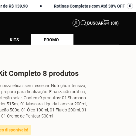
139,90
Rotinas Completas com Até 38% OFF
X
X
BUSCAR
(00)
KITS
PROMO
Kit Completo 8 produtos
mpeza eficaz sem ressecar. Nutrição intensiva,
 preparo para finalização. Finalização prática,
roteção solar. Contém 9 produtos: 01 Shampoo
dor 515ml, 01 Máscara Líquida Lamelar 200ml,
ação 500g, 01 Óleo 100ml, 01 Fluido 200ml, 01
 01 Creme de Pentear 500ml
es disponíveis!