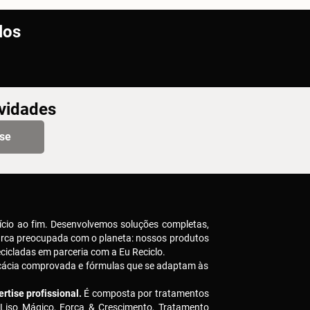
los
ovidades
-se
ício ao fim. Desenvolvemos soluções completas,
arca preocupada com o planeta: nossos produtos
icladas em parceria com a Eu Reciclo.
icácia comprovada e fórmulas que se adaptam às
rtise profissional.
É composta por tratamentos
 Liso Mágico, Força & Crescimento, Tratamento