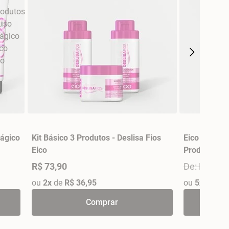
Mágico
Kit Básico 3 Produtos - Deslisa Fios
Eico Pro Kit
Eico
Produtos - 
R$ 73,90
De: R$ 186
ou
2x
de
R$ 36,95
ou
5x
de
R$ 
Comprar