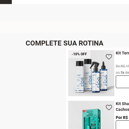
COMPLETE SUA ROTINA
Kit Ter
-10% OFF
De R$ 1
ou
5x
d
Kit Sh
Cachos
Por R$