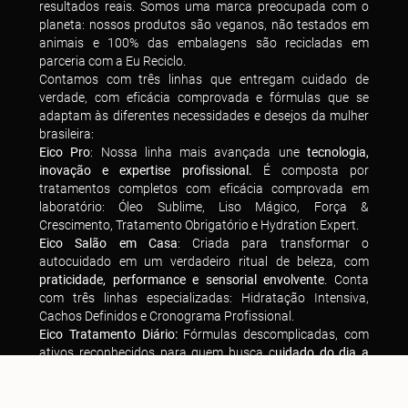
resultados reais. Somos uma marca preocupada com o
planeta: nossos produtos são veganos, não testados em
animais e 100% das embalagens são recicladas em
parceria com a Eu Reciclo.
Contamos com três linhas que entregam cuidado de
verdade, com eficácia comprovada e fórmulas que se
adaptam às diferentes necessidades e desejos da mulher
brasileira:
Eico Pro
: Nossa linha mais avançada une
tecnologia,
inovação e expertise profissional.
É composta por
tratamentos completos com eficácia comprovada em
laboratório: Óleo Sublime, Liso Mágico, Força &
Crescimento, Tratamento Obrigatório e Hydration Expert.
Eico Salão em Casa
: Criada para transformar o
autocuidado em um verdadeiro ritual de beleza, com
praticidade, performance e sensorial envolvente
. Conta
com três linhas especializadas: Hidratação Intensiva,
Cachos Definidos e Cronograma Profissional.
Eico Tratamento Diário:
Fórmulas descomplicadas, com
ativos reconhecidos para quem busca c
uidado do dia a
dia, sem abrir mão de resultado
. Composta pelas linhas:
Mandioca, Rosa Mosqueta, Babosa, Deslisa Fios e Cabelos
Longos.