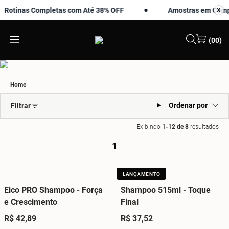
otinas Completas com Até 38% OFF
Amostras em Compra
X
X
(00)
Home
Ordenar por
Filtrar
Exibindo
1-12 de 8
resultados
1
LANÇAMENTO
Eico PRO Shampoo - Força
Shampoo 515ml - Toque
e Crescimento
Final
R$ 42,89
R$ 37,52