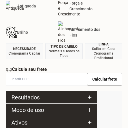
Força e
Antiqueda
Crescimento
Alinhamento dos
Brilho
Fios
LINHA
TIPO DE CABELO
NECESSIDADE
Salão em Casa
Normais e Todos os
Cronograma Capilar
Cronograma
Tipos
Profissional
Calcule seu frete
Calcular frete
Resultados
Modo de uso
Ativos