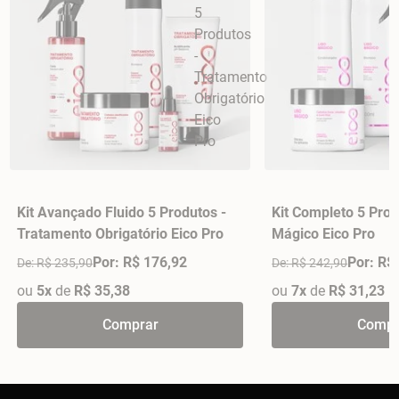
Kit Avançado Fluido 5 Produtos -
Kit Completo 5 Prod
Tratamento Obrigatório Eico Pro
Mágico Eico Pro
Por: R$ 176,92
Por: R$
De: R$ 235,90
De: R$ 242,90
ou
5x
de
R$ 35,38
ou
7x
de
R$ 31,23
Comprar
Compr