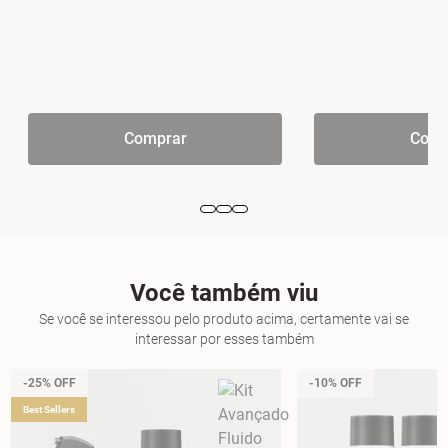
Comprar
Comp
Você também viu
Se você se interessou pelo produto acima, certamente vai se
interessar por esses também
-25% OFF
-10% OFF
Best Sellers