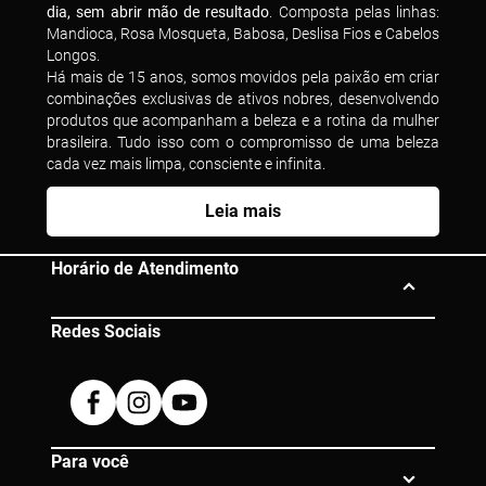
dia, sem abrir mão de resultado
. Composta pelas linhas:
Mandioca, Rosa Mosqueta, Babosa, Deslisa Fios e Cabelos
Longos.
Há mais de 15 anos, somos movidos pela paixão em criar
combinações exclusivas de ativos nobres, desenvolvendo
produtos que acompanham a beleza e a rotina da mulher
brasileira. Tudo isso com o compromisso de uma beleza
cada vez mais limpa, consciente e infinita.
Leia mais
Horário de Atendimento
Redes Sociais
Segunda à Sexta das 10h às 19h
Dúvidas? Entre em contato:
Facebook
Instagram
Youtube
0800 080 0609 |
atendimento@eico.com.br
Para você