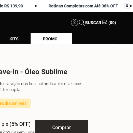
9,90
Rotinas Completas com Até 38% OFF
Am
X
X
BUSCAR
(00)
KITS
PROMO
ave-in - Óleo Sublime
hidratação dos fios, nutrindo até o nível mais
rtex capilar.
es disponíveis!
 pix (5% OFF)
Comprar
R$ 53,64 sem juros