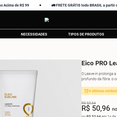
 de R$ 99
🚛 FRETE GRÁTIS todo BRASIL a partir de R$ 13
NECESSIDADES
TIPOS DE PRODUTOS
Eico PRO Le
O Leave-in prolonga a 
profundo da fibra: o có
4 últimas unidad
R$ 53,64
R$ 50,96
no
ou
R$ 53,64
em 1x de 