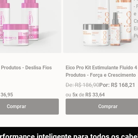
 Produtos - Deslisa Fios
Eico Pro Kit Estimulante Fluido 4
Produtos - Força e Crescimento
De: R$ 186,90
Por: R$ 168,21
 36,95
ou
5x
de
R$ 33,64
Comprar
Comprar
rformance inteligente para todos os cabe