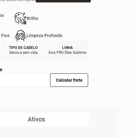
os
Brilho
 Fios
Limpeza Profunda
TIPO DE CABELO
LINHA
Secos e sem vida
Eico PRO Óleo Sublime
te
Calcular frete
Ativos