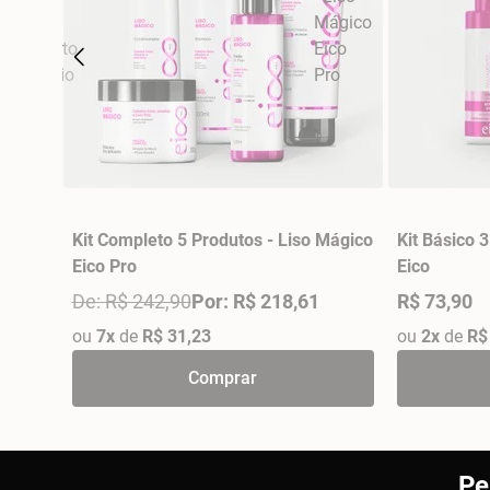
-
Kit Completo 5 Produtos - Liso Mágico
Kit Básico 3
Eico Pro
Eico
De: R$ 242,90
Por: R$ 218,61
R$ 73,90
ou
7x
de
R$ 31,23
ou
2x
de
R$
Comprar
Pe