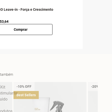
RO Leave-in - Força e Crescimento
 53,64
Comprar
es também
-10% OFF
-20% OFF
Best Sellers