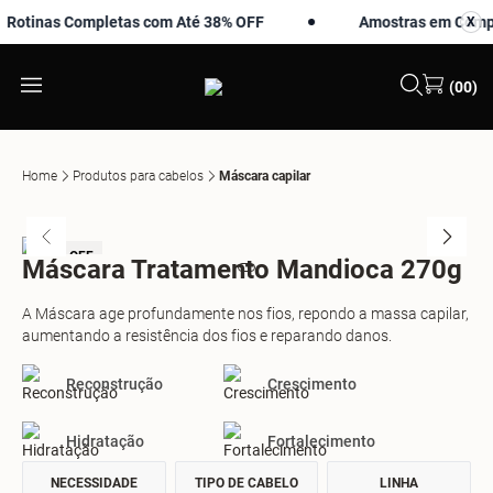
tinas Completas com Até 38% OFF
Amostras em Compras
X
X
(00)
Home
Produtos para cabelos
Máscara capilar
-35% OFF
Máscara Tratamento Mandioca 270g
A Máscara age profundamente nos fios, repondo a massa capilar,
aumentando a resistência dos fios e reparando danos.
Reconstrução
Crescimento
Hidratação
Fortalecimento
NECESSIDADE
TIPO DE CABELO
LINHA