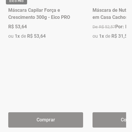
EICO PRO
Máscara Capilar Força e
Máscara de Nutriç
Crescimento 300g - Eico PRO
em Casa Cachos D
R$ 53,64
Por: R$
De: R$ 52,57
ou
1x
de
R$ 53,64
ou
1x
de
R$ 31,54
Comprar
Comp