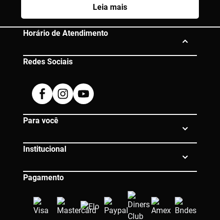
Leia mais
Horário de Atendimento
Redes Sociais
Segunda à Sexta das 10h às 19h
Dúvidas? Entre em contato:
Facebook
Instagram
Youtube
0800 080 0609 |
atendimento@eico.com.br
Para você
Institucional
Pagamento