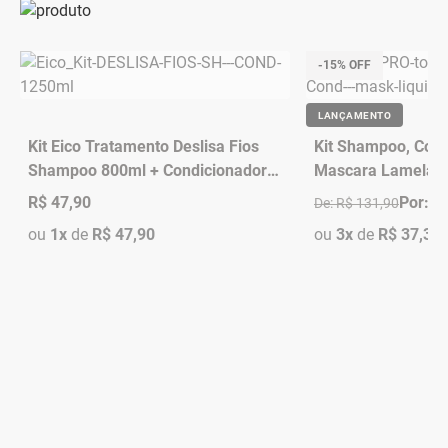
-15% OFF
LANÇAMENTO
Kit Eico Tratamento Deslisa Fios
Kit Shampoo, Cond
Shampoo 800ml + Condicionador
Mascara Lamelar -
450ml (2 Produtos)
R$ 47,90
Por: R
De: R$ 131,90
ou
1x
de
R$ 47,90
ou
3x
de
R$ 37,37