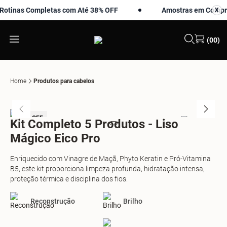
inas Completas com Até 38% OFF
Amostras em Compras 
X
X
(00)
Home
Produtos para cabelos
-10% OFF
Kit Completo 5 Produtos - Liso
Mágico Eico Pro
Enriquecido com Vinagre de Maçã, Phyto Keratin e Pró-Vitamina
B5, este kit proporciona limpeza profunda, hidratação intensa,
proteção térmica e disciplina dos fios.
Reconstrução
Brilho