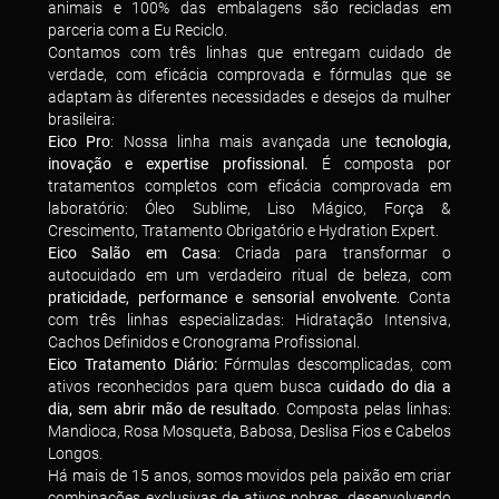
animais e 100% das embalagens são recicladas em
parceria com a Eu Reciclo.
Contamos com três linhas que entregam cuidado de
verdade, com eficácia comprovada e fórmulas que se
adaptam às diferentes necessidades e desejos da mulher
brasileira:
Eico Pro
: Nossa linha mais avançada une
tecnologia,
inovação e expertise profissional.
É composta por
tratamentos completos com eficácia comprovada em
laboratório: Óleo Sublime, Liso Mágico, Força &
Crescimento, Tratamento Obrigatório e Hydration Expert.
Eico Salão em Casa
: Criada para transformar o
autocuidado em um verdadeiro ritual de beleza, com
praticidade, performance e sensorial envolvente
. Conta
com três linhas especializadas: Hidratação Intensiva,
Cachos Definidos e Cronograma Profissional.
Eico Tratamento Diário:
Fórmulas descomplicadas, com
ativos reconhecidos para quem busca c
uidado do dia a
dia, sem abrir mão de resultado
. Composta pelas linhas:
Mandioca, Rosa Mosqueta, Babosa, Deslisa Fios e Cabelos
Longos.
Há mais de 15 anos, somos movidos pela paixão em criar
combinações exclusivas de ativos nobres, desenvolvendo