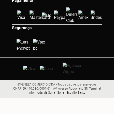
Pagamento
Segurança
©VENEZA COMERCIO LTDA - Todos os direitos reservados
CNPJ: 59.440.030/0001-61 | AV. Acesso Rodoviário SN Terminal
Intermodal da Serra - Serra - Espírito Santo
R$ 242,90
R$ 218,61
Comprar