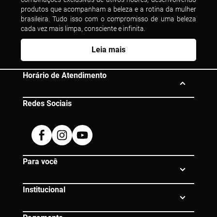
produtos que acompanham a beleza e a rotina da mulher
brasileira. Tudo isso com o compromisso de uma beleza
cada vez mais limpa, consciente e infinita.
Leia mais
Horário de Atendimento
Redes Sociais
Segunda à Sexta das 10h às 19h
Dúvidas? Entre em contato:
Facebook
Instagram
Youtube
0800 080 0609 |
atendimento@eico.com.br
Para você
Institucional