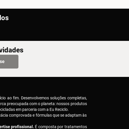
los
ovidades
-se
ício ao fim. Desenvolvemos soluções completas,
arca preocupada com o planeta: nossos produtos
icladas em parceria com a Eu Reciclo.
icácia comprovada e fórmulas que se adaptam às
rtise profissional.
É composta por tratamentos