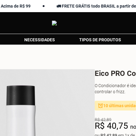
e R$ 99
🚛 FRETE GRÁTIS todo BRASIL a partir de R$ 139,
NECESSIDADES
TIPOS DE PRODUTOS
Eico PRO Co
O Condicionador é idea
controlar o frizz.
10 últimas unida
R$ 42,89
R$ 40,75
no
ou
R$ 42,89
em 1x de 