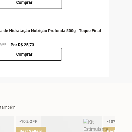
Comprar
a de Hidratação Nutrição Profunda 500g - Toque Final
2,89
Por R$ 25,73
Comprar
es também
-10% OFF
-10% OFF
Best Sellers
Best Sellers