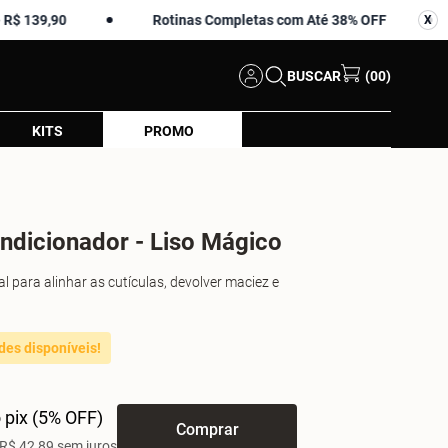
90
Rotinas Completas com Até 38% OFF
Amos
X
X
BUSCAR
(00)
KITS
PROMO
ndicionador - Liso Mágico
l para alinhar as cutículas, devolver maciez e
des disponíveis!
 pix (5% OFF)
Comprar
R$ 42,89 sem juros