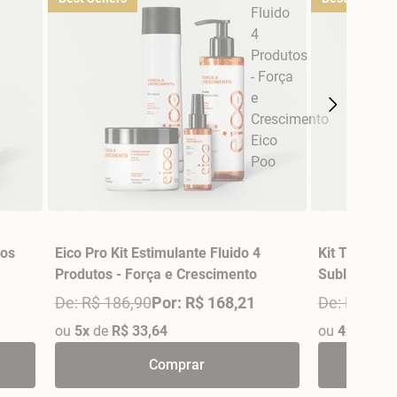
ios
Eico Pro Kit Estimulante Fluido 4
Kit Trio Fin
Produtos - Força e Crescimento
Sublime Eic
De: R$ 186,90
Por: R$ 168,21
De: R$ 159
ou
5x
de
R$ 33,64
ou
4x
de
R$ 
Comprar