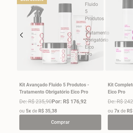
Kit Avançado Fluido 5 Produtos -
Kit Complet
Tratamento Obrigatório Eico Pro
Eico Pro
De: R$ 235,90
Por: R$ 176,92
De: R$ 242
ou
5x
de
R$ 35,38
ou
7x
de
R$
Comprar