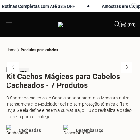
otinas Completas com Até 38% OFF
Amostras em Compras
X
X
(00)
Home
Produtos para cabelos
-10% OFF
Kit Cachos Mágicos para Cabelos
Cacheados - 7 Produtos
O Shampoo higieniza, o Condicionador hidrata, a Máscara nutre
intensamente, o Modelador define, tem proteção térmica e filtro
UV, a Geleia define e retém a curvatura, o Fluido revitaliza e o Óleo
nutre, repara e protege.
Cacheadas
Desembaraço