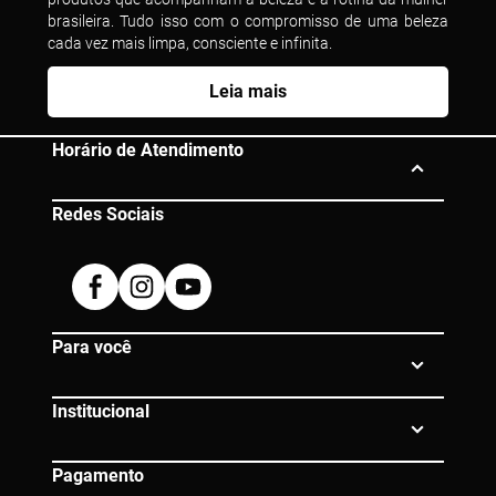
brasileira. Tudo isso com o compromisso de uma beleza
cada vez mais limpa, consciente e infinita.
Leia mais
Horário de Atendimento
Redes Sociais
Segunda à Sexta das 10h às 19h
Dúvidas? Entre em contato:
Facebook
Instagram
Youtube
0800 080 0609 |
atendimento@eico.com.br
Para você
Institucional
Pagamento