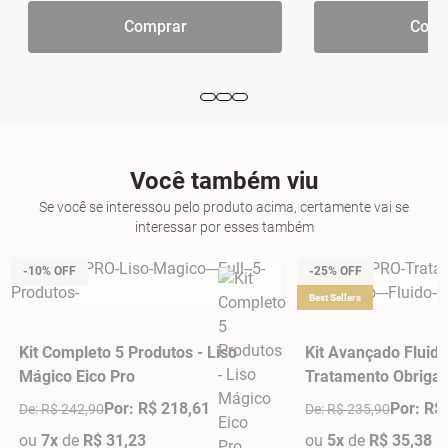
Comprar
Comp
Você também viu
Se você se interessou pelo produto acima, certamente vai se
interessar por esses também
-10% OFF
-25% OFF
Best Sellers
Kit Completo 5 Produtos - Liso
Kit Avançado Fluido
Mágico Eico Pro
Tratamento Obrigató
Por: R$ 218,61
Por: R$
De: R$ 242,90
De: R$ 235,90
ou
7x
de
R$ 31,23
ou
5x
de
R$ 35,38