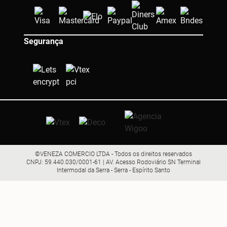
Segurança
©VENEZA COMERCIO LTDA - Todos os direitos reservados
CNPJ: 59.440.030/0001-61 | AV. Acesso Rodoviário SN Terminal
Intermodal da Serra - Serra - Espírito Santo
R$ 42,89
Comprar
ou R$ 40,75 no pix (5% OFF)