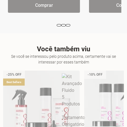
Comprar
Comp
Você também viu
Se você se interessou pelo produto acima, certamente vai se
interessar por esses também
-25% OFF
-10% OFF
Best Sellers