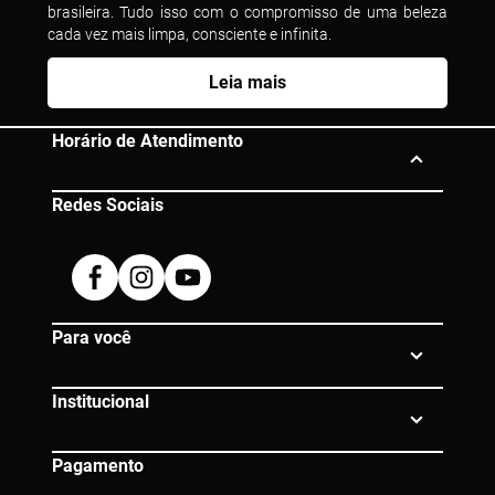
brasileira. Tudo isso com o compromisso de uma beleza
cada vez mais limpa, consciente e infinita.
Leia mais
Horário de Atendimento
Redes Sociais
Segunda à Sexta das 10h às 19h
Dúvidas? Entre em contato:
Facebook
Instagram
Youtube
0800 080 0609 |
atendimento@eico.com.br
Para você
Institucional
Pagamento