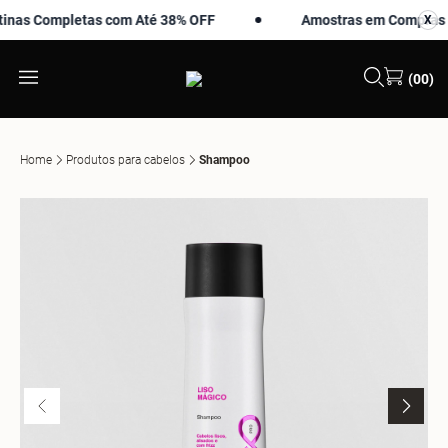
as Completas com Até 38% OFF
Amostras em Compras Aci
X
X
(00)
Home
Produtos para cabelos
Shampoo