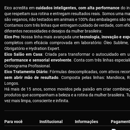
Eico acredita em
cuidados inteligentes, com alta performance
do in
que respeitam sua rotina e entregam resultados reais. Somos uma m
são veganos, não testados em animais e 100% das embalagens são rec
Contamos com três linhas que entregam cuidado de verdade, com ef
diferentes necessidades e desejos da mulher brasileira:
Eico Pro
: Nossa linha mais avançada une
tecnologia, inovação e expe
completos com eficácia comprovada em laboratório: Óleo Sublime,
Obrigatório e Hydration Expert.
Eico Salão em Casa
: Criada para transformar o autocuidado em u
performance e sensorial envolvente
. Conta com três linhas especial
Cronograma Profissional.
Eico Tratamento Diário:
Fórmulas descomplicadas, com ativos reco
sem abrir mão de resultado
. Composta pelas linhas: Mandioca, R
Longos.
Há mais de 15 anos, somos movidos pela paixão em criar combinaçõ
produtos que acompanham a beleza e a rotina da mulher brasileira. 
vez mais limpa, consciente e infinita.
Para você
Institucional
Informações
Pagament