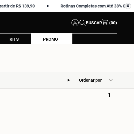
r de R$ 139,90
Rotinas Completas com Até 38% OFF
X
X
BUSCAR
(00)
KITS
PROMO
Ordenar por
1