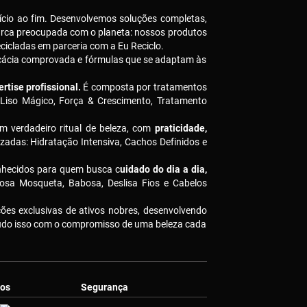
ício ao fim. Desenvolvemos soluções completas,
arca preocupada com o planeta: nossos produtos
icladas em parceria com a Eu Reciclo.
icácia comprovada e fórmulas que se adaptam às
rtise profissional.
É composta por tratamentos
 Liso Mágico, Força & Crescimento, Tratamento
m verdadeiro ritual de beleza, com
praticidade,
izadas: Hidratação Intensiva, Cachos Definidos e
nhecidos para quem busca c
uidado do dia a dia,
osa Mosqueta, Babosa, Deslisa Fios e Cabelos
es exclusivas de ativos nobres, desenvolvendo
Tudo isso com o compromisso de uma beleza cada
os
Segurança