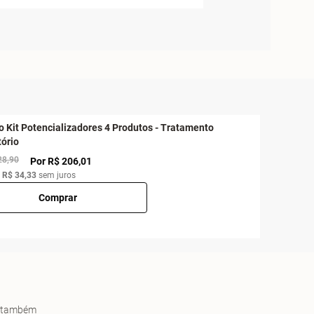
o Kit Potencializadores 4 Produtos - Tratamento
tório
28,90
Por R$ 206,01
e
R$ 34,33
sem juros
Comprar
es também