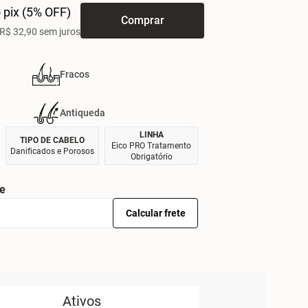
 pix (5% OFF)
Comprar
R$ 32,90 sem juros
Fracos
Antiqueda
LINHA
TIPO DE CABELO
Eico PRO Tratamento
Danificados e Porosos
Obrigatório
te
Calcular frete
Ativos