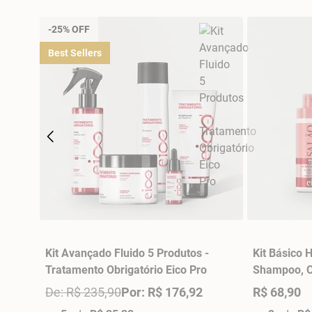
-25% OFF
Best Sellers
Kit Avançado Fluido 5 Produtos -
Kit Básico 
Tratamento Obrigatório Eico Pro
Shampoo, C
270gr - Sa
De: R$ 235,90
Por: R$ 176,92
R$ 68,90