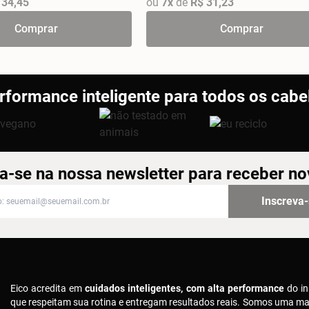
 34,45
ou
7x
de
R$ 31,23
Comprar
Comprar
rformance inteligente para todos os cabe
a-se na nossa newsletter para receber n
-se na nossa newsletter para receber novidades
Inscreva
Eico acredita em
cuidados inteligentes, com alta performance
do in
que respeitam sua rotina e entregam resultados reais. Somos uma m