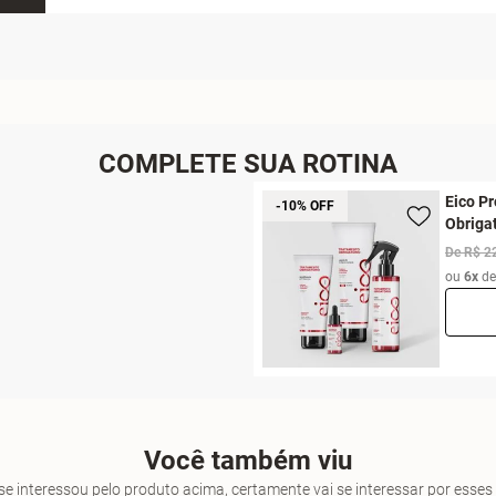
COMPLETE SUA ROTINA
Eico Pr
-10% OFF
Obriga
De R$ 2
ou
6x
d
Você também viu
se interessou pelo produto acima, certamente vai se interessar por ess