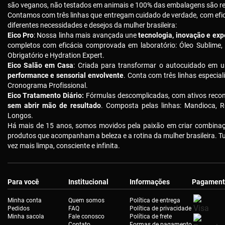
são veganos, não testados em animais e 100% das embalagens são rec
Contamos com três linhas que entregam cuidado de verdade, com ef
diferentes necessidades e desejos da mulher brasileira:
Eico Pro
: Nossa linha mais avançada une
tecnologia, inovação e expe
completos com eficácia comprovada em laboratório: Óleo Sublime,
Obrigatório e Hydration Expert.
Eico Salão em Casa
: Criada para transformar o autocuidado em u
performance e sensorial envolvente
. Conta com três linhas especial
Cronograma Profissional.
Eico Tratamento Diário:
Fórmulas descomplicadas, com ativos reco
sem abrir mão de resultado
. Composta pelas linhas: Mandioca, R
Longos.
Há mais de 15 anos, somos movidos pela paixão em criar combinaçõ
produtos que acompanham a beleza e a rotina da mulher brasileira. 
vez mais limpa, consciente e infinita.
Para você
Institucional
Informações
Pagament
Minha conta
Quem somos
Política de entrega
Pedidos
FAQ
Política de privacidade
Minha sacola
Fale conosco
Política de frete
Contato
Formas de pagamento