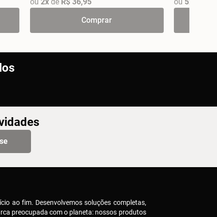
ou
2x
de
R$ 36,95
ou
5x
de
R$ 
Comprar
los
ovidades
-se
ício ao fim. Desenvolvemos soluções completas,
arca preocupada com o planeta: nossos produtos