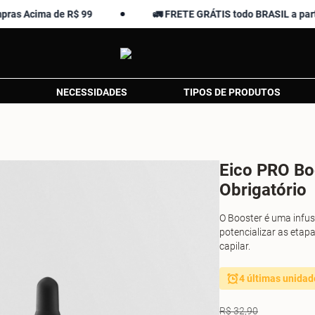
ima de R$ 99
🚛 FRETE GRÁTIS todo BRASIL a partir de R
NECESSIDADES
TIPOS DE PRODUTOS
Eico PRO Bo
Obrigatório
O Booster é uma infus
potencializar as etap
capilar.
4 últimas unidad
R$ 32,90