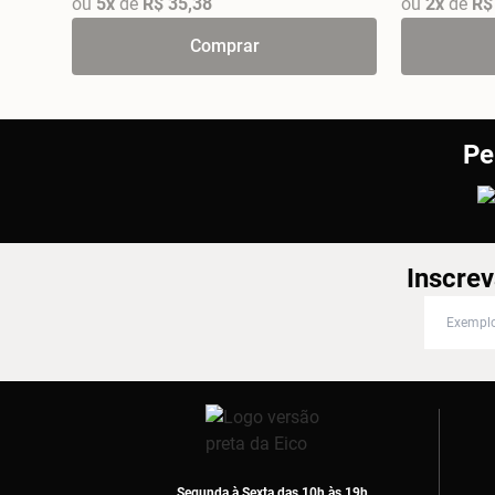
ou
5x
de
R$ 35,38
ou
2x
de
R$
Comprar
Pe
Inscrev
Inscreva
Segunda à Sexta das 10h às 19h