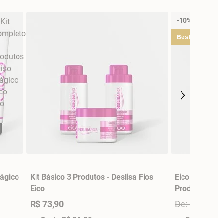
-10% OFF
Best Sellers
Mágico
Kit Básico 3 Produtos - Deslisa Fios
Eico Pro Kit
Eico
Produtos - 
R$ 73,90
De: R$ 186