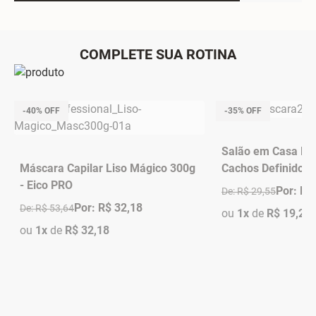
COMPLETE SUA ROTINA
-40% OFF
-35% OFF
Salão em Casa Má
Máscara Capilar Liso Mágico 300g
Cachos Definidos
- Eico PRO
Por: R$
De: R$ 29,55
Por: R$ 32,18
De: R$ 53,64
ou
1x
de
R$ 19,21
ou
1x
de
R$ 32,18