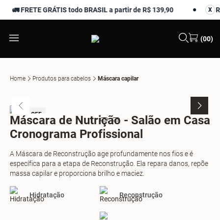
🚛 FRETE GRÁTIS todo BRASIL a partir de R$ 139,90
Roti
X
X
(00)
Home
Produtos para cabelos
Máscara capilar
-35% OFF
-
Máscara de Nutrição - Salão em Casa
Cronograma Profissional
A Máscara de Reconstrução age profundamente nos fios e é
específica para a etapa de Reconstrução. Ela repara danos, repõe
massa capilar e proporciona brilho e maciez.
Hidratação
Reconstrução