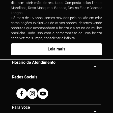
dia, sem abrir mão de resultado
. Composta pelas linhas:
Mandioca, Rosa Mosqueta, Babosa, Deslisa Fios e Cabelos
Longos.
Há mais de 15 anos, somos movidos pela paixão em criar
combinações exclusivas de ativos nobres, desenvolvendo
produtos que acompanham a beleza e a rotina da mulher
brasileira. Tudo isso com o compromisso de uma beleza
cada vez mais limpa, consciente e infinita.
Leia mais
Horário de Atendimento
Redes Sociais
Segunda à Sexta das 10h às 19h
Dúvidas? Entre em contato:
Facebook
Instagram
Youtube
0800 080 0609 |
atendimento@eico.com.br
Para você