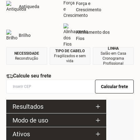
Força e
Antiqueda
Crescimento
Alinhamento dos
Brilho
Fios
LINHA
TIPO DE CABELO
NECESSIDADE
Salão em Casa
Fragilizados e sem
Reconstrução
Cronograma
vida
Profissional
Calcule seu frete
Calcular frete
Resultados
Modo de uso
Ativos