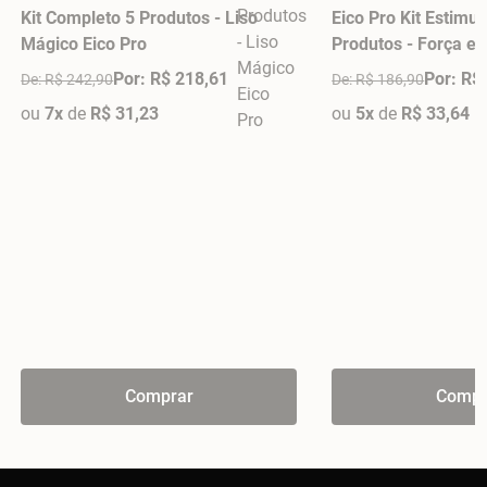
Kit Completo 5 Produtos - Liso
Eico Pro Kit Estimul
Mágico Eico Pro
Produtos - Força e
Por: R$ 218,61
Por: R$
De: R$ 242,90
De: R$ 186,90
ou
7x
de
R$ 31,23
ou
5x
de
R$ 33,64
Comprar
Compr